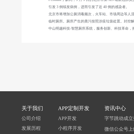
引发 3 例续发病例，进而引发了近 40 例的感染者。
北京市将增加公厕消毒频次，火车站、市场周边等人流
临时厕所。厕所产生的粪污按照涉疫垃圾处置。封控
中山明越科技-智慧厕所系统，服务创新、科技革命，
关于我们
APP定制开发
资讯中心
公司介绍
APP开发
发展历程
小程序开发