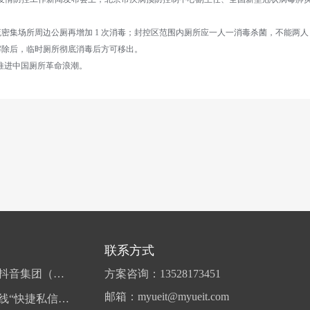
密集场所周边公厕再增加 1 次消毒；封控区范围内厕所应一人一消毒杀菌，不能两
解除后，临时厕所彻底消毒后方可移出。
推进中国厕所革命浪潮。
联系方式
字节跳动成立抖音集团（香港），准备在港上市
方案咨询：13528173451
邮箱：myueit@myueit.com
微信公众号上线“快捷私信”，可给作者发消息