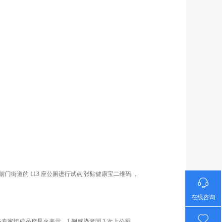
道的 113 座公厕进行试点 张贴健康宝二维码 ，
在线咨询
炎专家组成员庞星火表示，1 例感染者因 3 次上公厕，